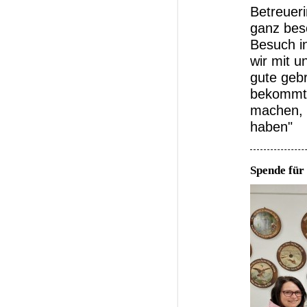
Betreuer
ganz beso
Besuch in
wir mit u
gute geb
bekommt,
machen, d
haben"
Spende für