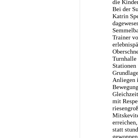
die Kinde
Bei der S
Katrin Sp
dagewesen
Semmelbau
Trainer v
erlebnisp
Oberschne
Turnhalle
Stationen 
Grundlage
Anliegen 
Bewegung 
Gleichzei
mit Respe
riesengroß
Mitskevit
erreichen,
statt stu
gewonnen