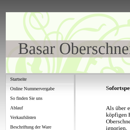
Basar Oberschne
Startseite
S
ofortspe
Online Nummervergabe
So finden Sie uns
Als über e
Ablauf
köpfigen F
Verkaufslisten
Oberschnei
Beschriftung der Ware
ignorien.