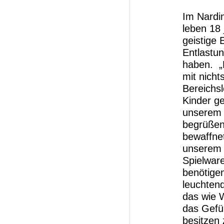
Im Nardi
leben 18
geistige 
Entlastun
haben. 
mit nicht
Bereichsl
Kinder g
unserem 
begrüßen
bewaffnet
unserem 
Spielwar
benötigen
leuchtend
das wie 
das Gefüh
besitzen 